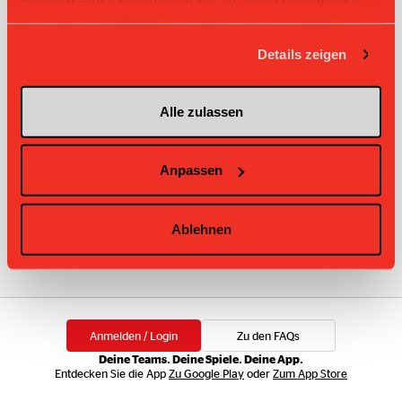
haben oder die sie im Rahmen Ihrer Nutzung der Dienste
gesammelt haben.
Details zeigen
Alle zulassen
Anpassen
Loading...
Ablehnen
01:14
14. Dominic Haab
10-9
Assist von: 15. Steffen
Start Verlängerung
47:15
Anmelden / Login
Zu den FAQs
14. Dominic Haab
9-9
Assist von: 15. Steffen
Deine Teams. Deine Spiele. Deine App.
Entdecken Sie die App
Zu Google Play
oder
Zum App Store
46:22